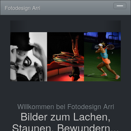
Fotodesign Arri
Toggl
naviga
Willkommen bei Fotodesign Arri
Bilder zum Lachen,
Staunen, Bewundern...